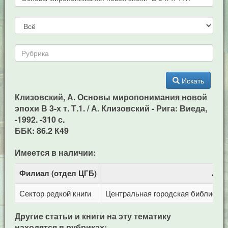
Искать
Клизовский, А. Основы миропонимания новой
эпохи В 3-х т. Т.1. / А. Клизовский - Рига: Виеда,
-1992. -310 с.
ББК: 86.2 К49
Имеется в наличии:
Филиал (отдел ЦГБ)
Адр
Сектор редкой книги
Центральная городская библиотека 
Другие статьи и книги на эту тематику
находятся в рубриках: