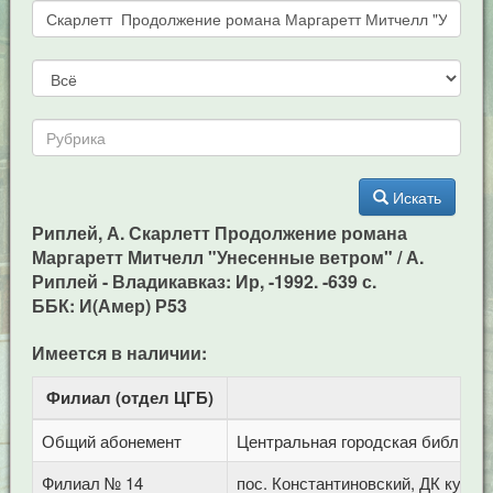
Искать
Риплей, А. Скарлетт Продолжение романа
Маргаретт Митчелл "Унесенные ветром" / А.
Риплей - Владикавказ: Ир, -1992. -639 с.
ББК: И(Амер) Р53
Имеется в наличии:
Филиал (отдел ЦГБ)
Ад
Общий абонемент
Центральная городская библиотека
Филиал № 14
пос. Константиновский, ДК культ