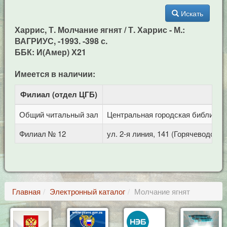
Искать
Харрис, Т. Молчание ягнят / Т. Харрис - М.:
ВАГРИУС, -1993. -398 с.
ББК: И(Амер) Х21
Имеется в наличии:
Филиал (отдел ЦГБ)
Адр
Общий читальный зал
Центральная городская библиотека
Филиал № 12
ул. 2-я линия, 141 (Горячеводск)
Главная
Электронный каталог
Молчание ягнят