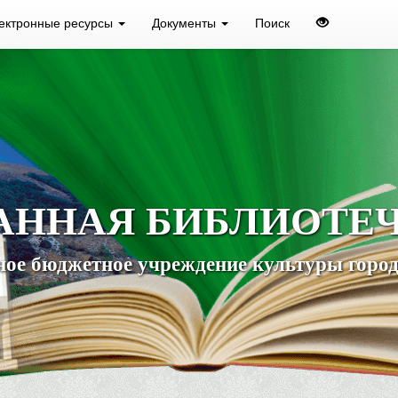
ектронные ресурсы
Документы
Поиск
АННАЯ БИБЛИОТЕ
ое бюджетное учреждение культуры город