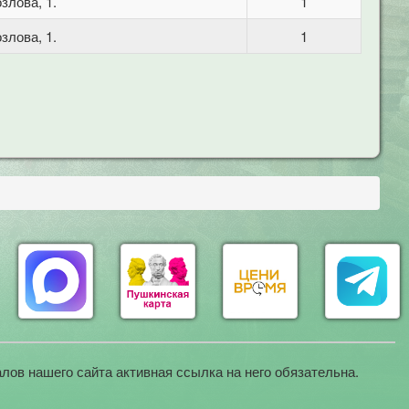
злова, 1.
1
злова, 1.
1
лов нашего сайта активная ссылка на него обязательна.