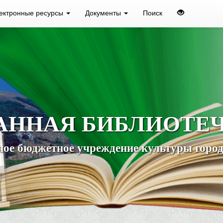
ектронные ресурсы
Документы
Поиск
АННАЯ БИБЛИОТЕ
ое бюджетное учреждение культуры город