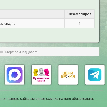
Экземпляров
злова, 1.
1
III. Март семнадцатого
лов нашего сайта активная ссылка на него обязательна.