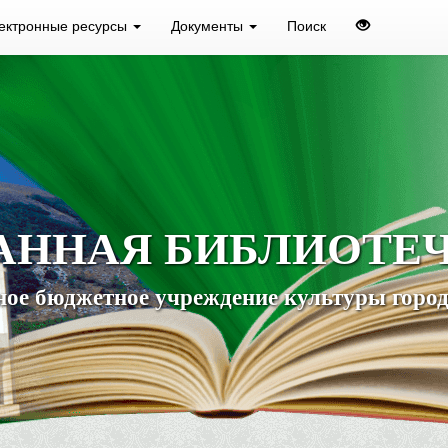
ектронные ресурсы
Документы
Поиск
АННАЯ БИБЛИОТЕ
ое бюджетное учреждение культуры город