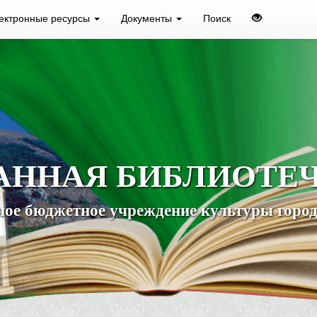
ектронные ресурсы
Документы
Поиск
АННАЯ БИБЛИОТЕ
ое бюджетное учреждение культуры город