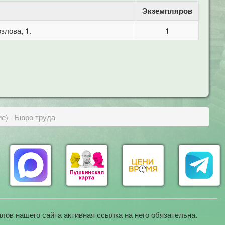
Экземпляров
злова, 1.
1
ие) - Бюро труда
лов нашего сайта активная ссылка на него обязательна.