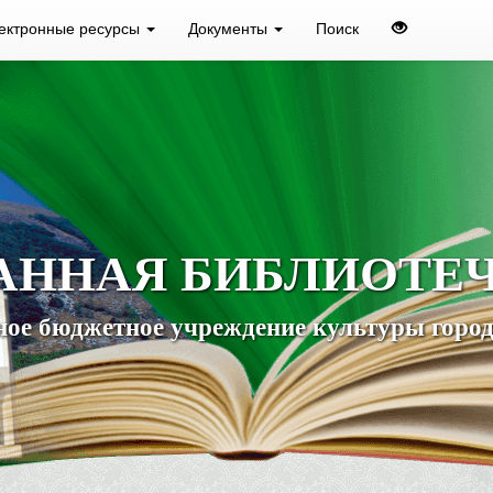
ектронные ресурсы
Документы
Поиск
АННАЯ БИБЛИОТЕ
ое бюджетное учреждение культуры город