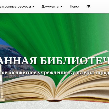
ектронные ресурсы
Документы
Поиск
АННАЯ БИБЛИОТЕ
ое бюджетное учреждение культуры город