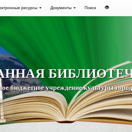
ектронные ресурсы
Документы
Поиск
АННАЯ БИБЛИОТЕ
ое бюджетное учреждение культуры город