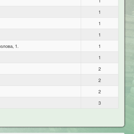
1
1
1
1
злова, 1.
1
1
2
2
2
3