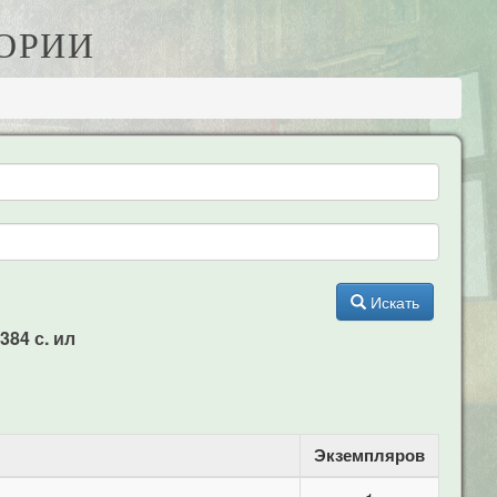
ТОРИИ
Искать
384 с. ил
Экземпляров