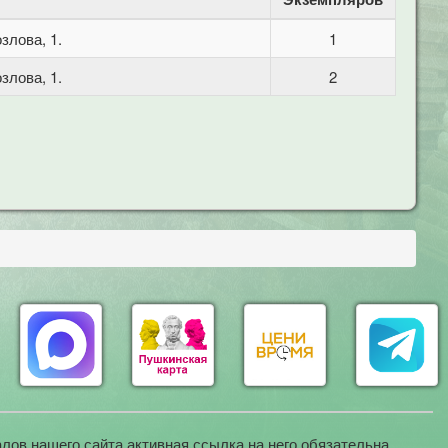
злова, 1.
1
злова, 1.
2
лов нашего сайта активная ссылка на него обязательна.