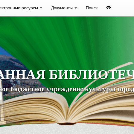
ектронные ресурсы
Документы
Поиск
АННАЯ БИБЛИОТЕ
ое бюджетное учреждение культуры город