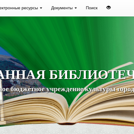
ектронные ресурсы
Документы
Поиск
АННАЯ БИБЛИОТЕ
ое бюджетное учреждение культуры город