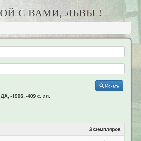
ОЙ С ВАМИ, ЛЬВЫ !
Искать
, -1996. -409 с. ил.
Экземпляров