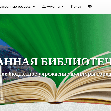
ектронные ресурсы
Документы
Поиск
АННАЯ БИБЛИОТЕ
ое бюджетное учреждение культуры город