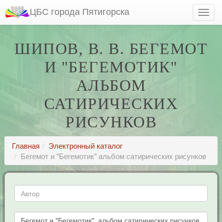
ЦБС города Пятигорска
ШИПОВ, В. В. БЕГЕМОТ
И "БЕГЕМОТИК"
АЛЬБОМ
САТИРИЧЕСКИХ
РИСУНКОВ
Главная
Электронный каталог
Бегемот и "Бегемотик" альбом сатирических рисунков