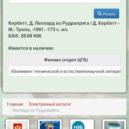
Искать
Корбетт, Д. Леопард из Рудрапряга / Д. Корбетт -
М.: Тропа, -1991. -173 с. ил.
ББК: 28.68 К66
Имеется в наличии:
Филиал (отдел ЦГБ)
Абонемент технической и естественнонаучной литерат
Ц
Главная
Электронный каталог
Леопард из Рудрапряга