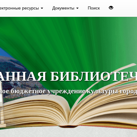
ектронные ресурсы
Документы
Поиск
АННАЯ БИБЛИОТЕ
ое бюджетное учреждение культуры город