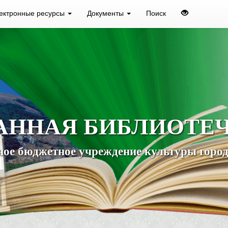
ектронные ресурсы
Документы
Поиск
АННАЯ БИБЛИОТЕ
ое бюджетное учреждение культуры город