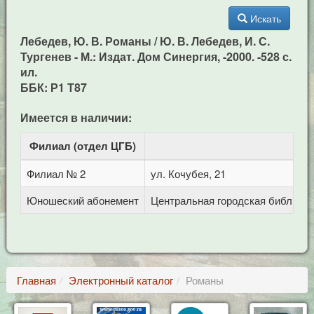
Искать
Лебедев, Ю. В. Романы / Ю. В. Лебедев, И. С.
Тургенев - М.: Издат. Дом Синергия, -2000. -528 с.
ил.
ББК: Р1 Т87
Имеется в наличии:
Филиал (отдел ЦГБ)
Ад
Филиал № 2
ул. Кочубея, 21
Юношеский абонемент
Центральная городская библиотека
Главная
Электронный каталог
Романы