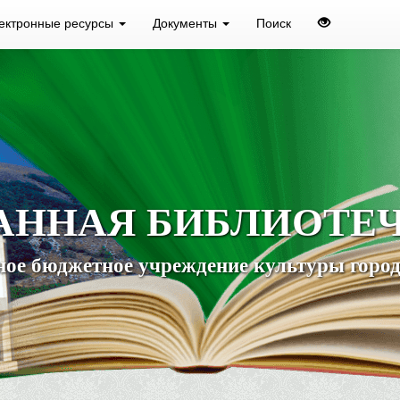
ектронные ресурсы
Документы
Поиск
АННАЯ БИБЛИОТЕ
ое бюджетное учреждение культуры город