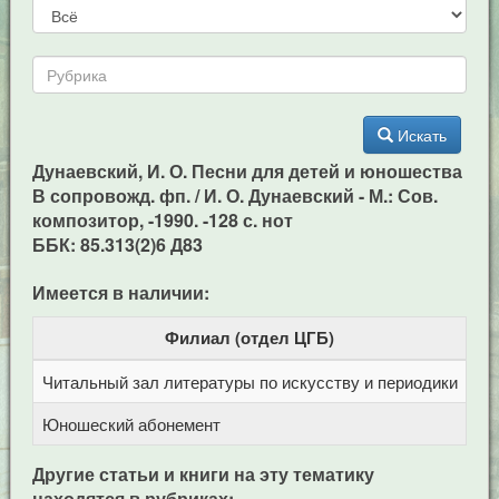
Искать
Дунаевский, И. О. Песни для детей и юношества
В сопровожд. фп. / И. О. Дунаевский - М.: Сов.
композитор, -1990. -128 с. нот
ББК: 85.313(2)6 Д83
Имеется в наличии:
Филиал (отдел ЦГБ)
Читальный зал литературы по искусству и периодики
Це
Юношеский абонемент
Це
Другие статьи и книги на эту тематику
находятся в рубриках: