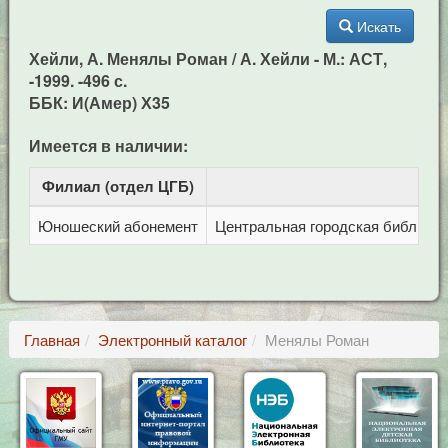
Искать
Хейли, А. Менялы Роман / А. Хейли - М.: АСТ,
-1999. -496 с.
ББК: И(Амер) Х35
Имеется в наличии:
Филиал (отдел ЦГБ)
Ад
Юношеский абонемент
Центральная городская библиотека
Главная
Электронный каталог
Менялы Роман