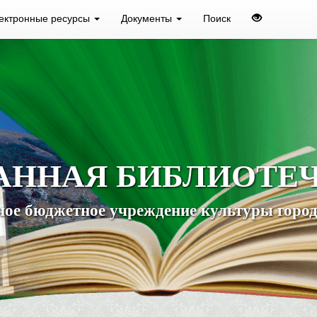
ектронные ресурсы
Документы
Поиск
АННАЯ БИБЛИОТЕ
ое бюджетное учреждение культуры город