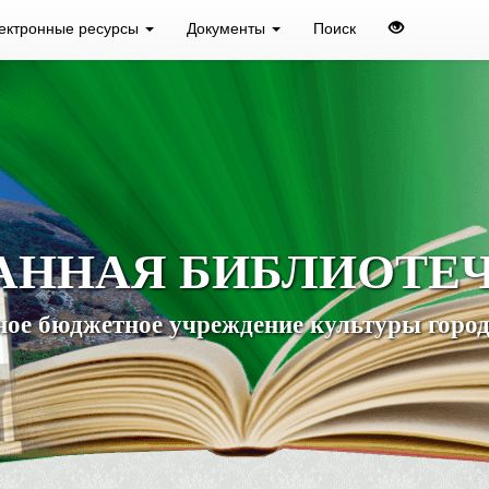
ектронные ресурсы
Документы
Поиск
АННАЯ БИБЛИОТЕ
ое бюджетное учреждение культуры город