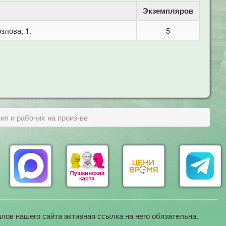
Экземпляров
злова, 1.
5
я и рабочих на произ-ве
лов нашего сайта активная ссылка на него обязательна.