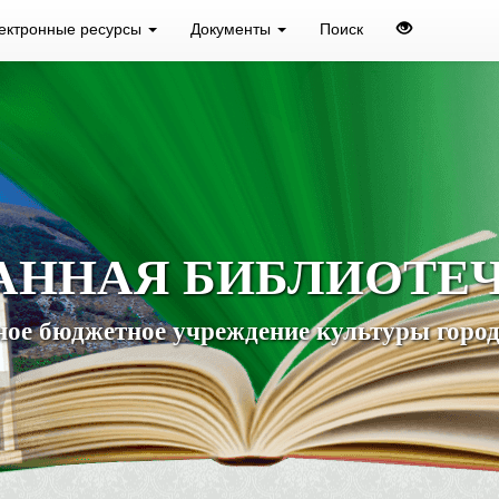
ектронные ресурсы
Документы
Поиск
АННАЯ БИБЛИОТЕ
ое бюджетное учреждение культуры город