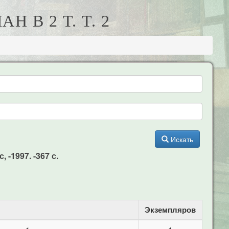
 В 2 Т. Т. 2
Искать
 -1997. -367 с.
Экземпляров