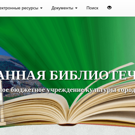
ектронные ресурсы
Документы
Поиск
АННАЯ БИБЛИОТЕ
ое бюджетное учреждение культуры город