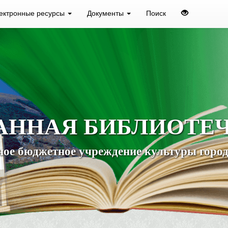
ектронные ресурсы
Документы
Поиск
АННАЯ БИБЛИОТЕ
ое бюджетное учреждение культуры город