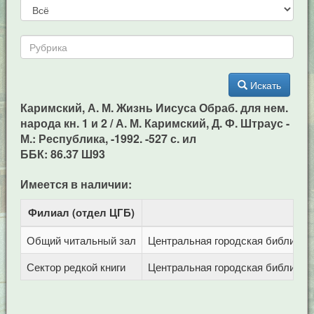
Искать
Каримский, А. М. Жизнь Иисуса Обраб. для нем.
народа кн. 1 и 2 / А. М. Каримский, Д. Ф. Штраус -
М.: Республика, -1992. -527 с. ил
ББК: 86.37 Ш93
Имеется в наличии:
Филиал (отдел ЦГБ)
Адр
Общий читальный зал
Центральная городская библиотека
Сектор редкой книги
Центральная городская библиотека