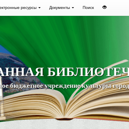
ектронные ресурсы
Документы
Поиск
АННАЯ БИБЛИОТЕ
ое бюджетное учреждение культуры город