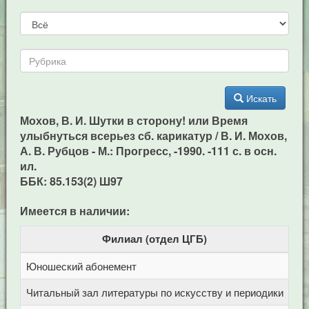
Искать
Мохов, В. И. Шутки в сторону! или Время
улыбнуться всерьез сб. карикатур / В. И. Мохов,
А. В. Рубцов - М.: Прогресс, -1990. -111 с. в осн.
ил.
ББК: 85.153(2) Ш97
Имеется в наличии:
Филиал (отдел ЦГБ)
Юношеский абонемент
Це
Читальный зал литературы по искусству и периодики
Це