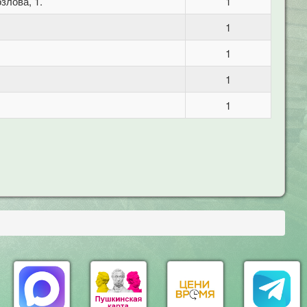
злова, 1.
1
1
1
1
1