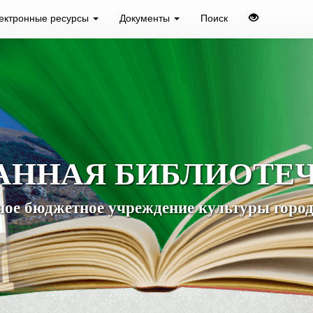
ектронные ресурсы
Документы
Поиск
АННАЯ БИБЛИОТЕ
ое бюджетное учреждение культуры город