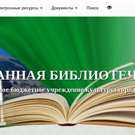
ектронные ресурсы
Документы
Поиск
АННАЯ БИБЛИОТЕ
ое бюджетное учреждение культуры город