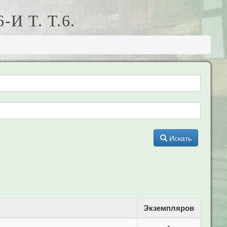
И Т. Т.6.
Искать
Экземпляров