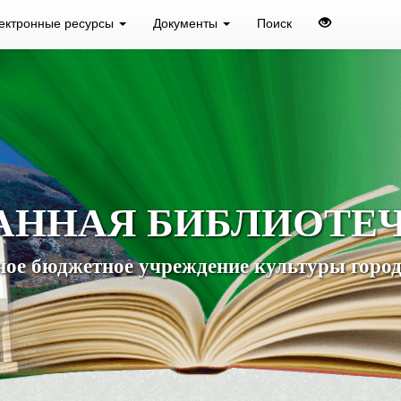
ектронные ресурсы
Документы
Поиск
АННАЯ БИБЛИОТЕ
ое бюджетное учреждение культуры город