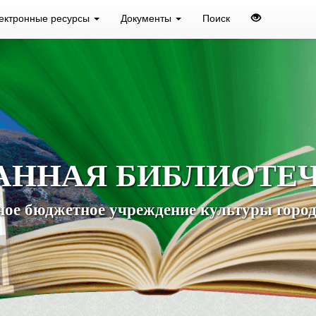
ектронные ресурсы
Документы
Поиск
АННАЯ БИБЛИОТЕ
ое бюджетное учреждение культуры город