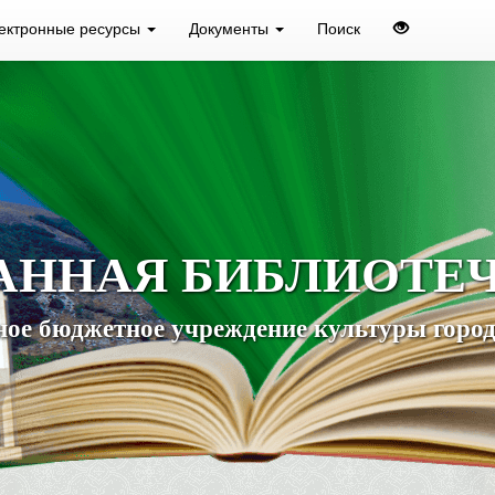
ектронные ресурсы
Документы
Поиск
АННАЯ БИБЛИОТЕ
ое бюджетное учреждение культуры город