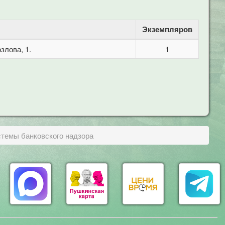
Экземпляров
злова, 1.
1
стемы банковского надзора