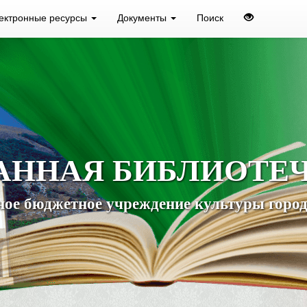
ектронные ресурсы
Документы
Поиск
АННАЯ БИБЛИОТЕ
ое бюджетное учреждение культуры город