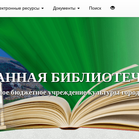
ектронные ресурсы
Документы
Поиск
АННАЯ БИБЛИОТЕ
ое бюджетное учреждение культуры город