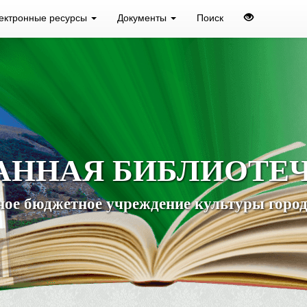
ектронные ресурсы
Документы
Поиск
АННАЯ БИБЛИОТЕ
ое бюджетное учреждение культуры город