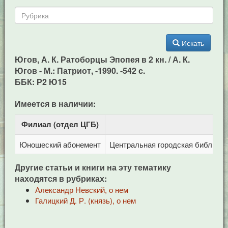
Искать
Югов, А. К. Ратоборцы Эпопея в 2 кн. / А. К.
Югов - М.: Патриот, -1990. -542 с.
ББК: Р2 Ю15
Имеется в наличии:
Филиал (отдел ЦГБ)
Ад
Юношеский абонемент
Центральная городская библиотека
Другие статьи и книги на эту тематику
находятся в рубриках:
Александр Невский, о нем
Галицкий Д. Р. (князь), о нем