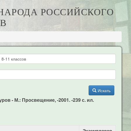
Ы НАРОДА РОССИЙСКОГО
ОВ
Искать
ов - М.: Просвещение, -2001. -239 с. ил.
Экземпляров