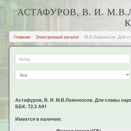
АСТАФУРОВ, В. И. М.
К
Главная
Электронный каталог
М.В.Ломоносов. Для сл
Астафуров, В. И. М.В.Ломоносов. Для славы народа
ББК: 72.3 А91
Имеется в наличии:
Филиал (отдел ЦГБ)