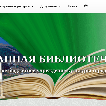
ектронные ресурсы
Документы
Поиск
АННАЯ БИБЛИОТЕ
ое бюджетное учреждение культуры город