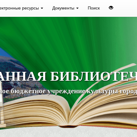
ектронные ресурсы
Документы
Поиск
АННАЯ БИБЛИОТЕ
ое бюджетное учреждение культуры город