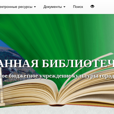
ектронные ресурсы
Документы
Поиск
АННАЯ БИБЛИОТЕ
ое бюджетное учреждение культуры город