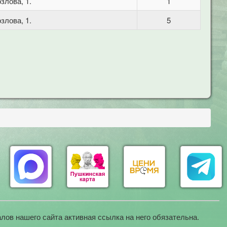
злова, 1.
1
злова, 1.
5
лов нашего сайта активная ссылка на него обязательна.