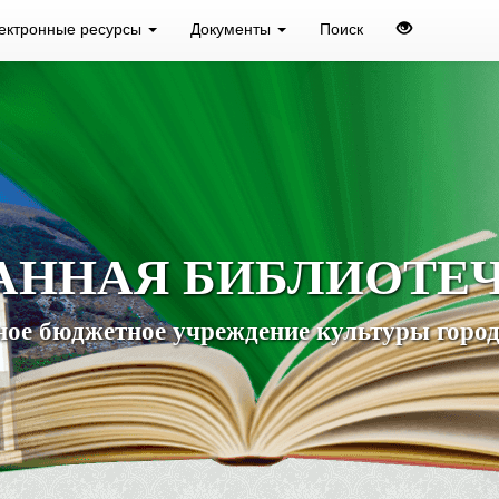
ектронные ресурсы
Документы
Поиск
АННАЯ БИБЛИОТЕ
ое бюджетное учреждение культуры город