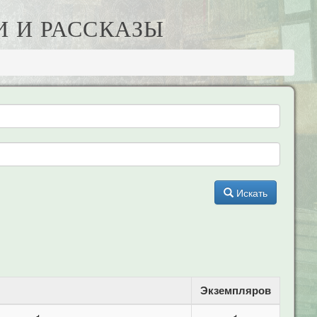
И И РАССКАЗЫ
Искать
Экземпляров