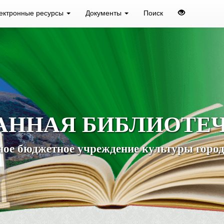
ектронные ресурсы
Документы
Поиск
АННАЯ БИБЛИОТЕ
ое бюджетное учреждение культуры город