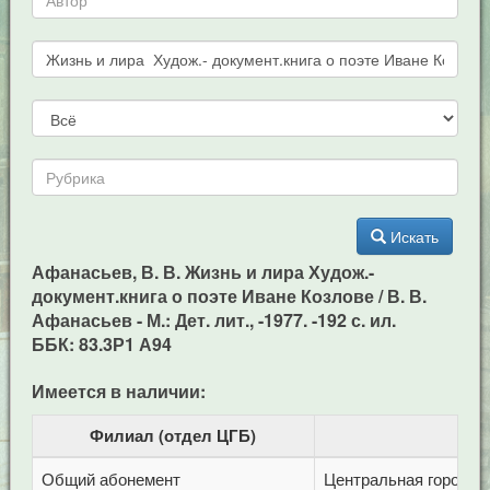
Искать
Афанасьев, В. В. Жизнь и лира Худож.-
документ.книга о поэте Иване Козлове / В. В.
Афанасьев - М.: Дет. лит., -1977. -192 с. ил.
ББК: 83.3Р1 А94
Имеется в наличии:
Филиал (отдел ЦГБ)
Общий абонемент
Центральная городска