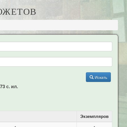
СЮЖЕТОВ
Искать
73 с. ил.
Экземпляров