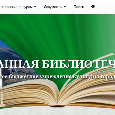
ектронные ресурсы
Документы
Поиск
АННАЯ БИБЛИОТЕ
ое бюджетное учреждение культуры город