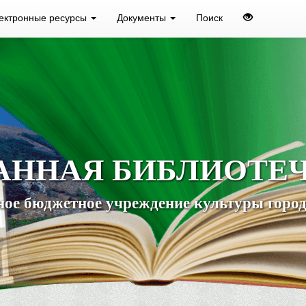
ектронные ресурсы
Документы
Поиск
АННАЯ БИБЛИОТЕ
ое бюджетное учреждение культуры город