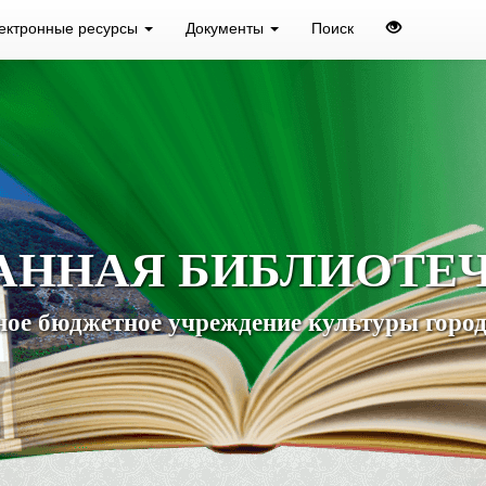
ектронные ресурсы
Документы
Поиск
АННАЯ БИБЛИОТЕ
ое бюджетное учреждение культуры город