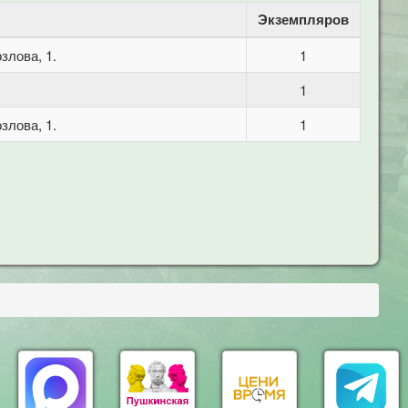
Экземпляров
злова, 1.
1
1
злова, 1.
1