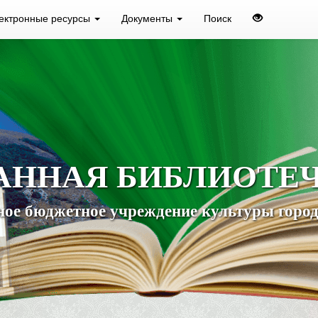
ектронные ресурсы
Документы
Поиск
АННАЯ БИБЛИОТЕ
ое бюджетное учреждение культуры город