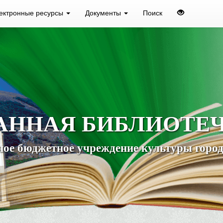
ектронные ресурсы
Документы
Поиск
АННАЯ БИБЛИОТЕ
ое бюджетное учреждение культуры город