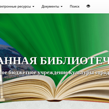
ектронные ресурсы
Документы
Поиск
АННАЯ БИБЛИОТЕ
ое бюджетное учреждение культуры город