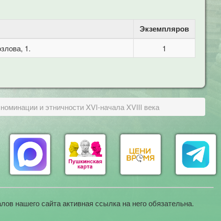
Экземпляров
злова, 1.
1
номинации и этничности XVI-начала XVIII века
лов нашего сайта активная ссылка на него обязательна.